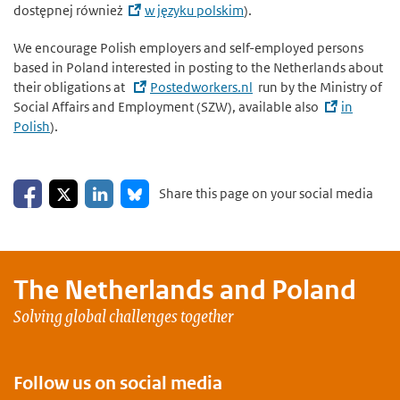
dostępnej również
w języku polskim
).
We encourage Polish employers and self-employed persons
based in Poland interested in posting to the Netherlands about
their obligations at
Postedworkers.nl
run by the Ministry of
Social Affairs and Employment (SZW), available also
in
Polish
).
Share on Facebook
Share on LinkedIn
Share on X
Share on Bluesky
Share this page on your social media
The Netherlands and
Poland
Solving global challenges together
Follow us on social media